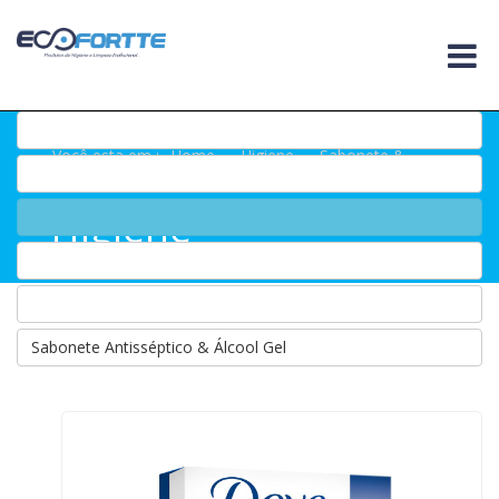
Você esta em :
Home
.
Higiene
.
Sabonete &
Pump
Higiene
Sabonete Antisséptico & Álcool Gel