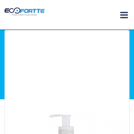
Você esta em :
Home
.
Higiene
.
Sabonete &
Pump
.
Sabonete Premisse Girassol & Calêndula 1L
Sabonete Premisse
Girassol & Calêndula
1L