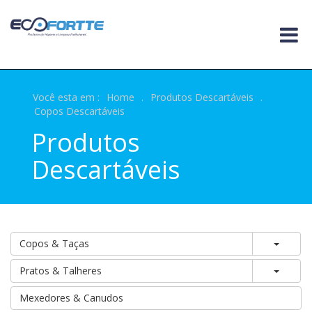
Você esta em :
Home
.
Produtos Descartáveis
.
Copos Descartáveis
Produtos
Descartáveis
Toggle
Copos & Taças
Toggle
Pratos & Talheres
Mexedores & Canudos