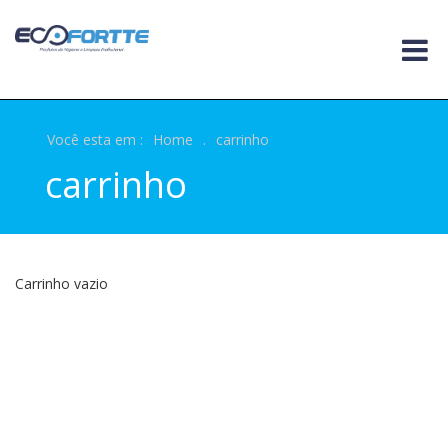
Você esta em :
Home
.
carrinho
carrinho
Carrinho vazio