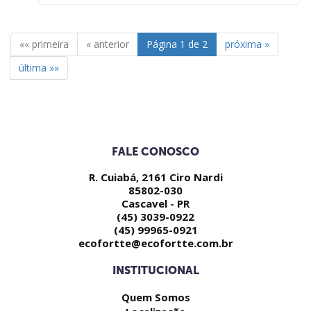
««
primeira
«
anterior
Página 1 de 2
próxima
»
última
»»
FALE CONOSCO
R. Cuiabá, 2161 Ciro Nardi
85802-030
Cascavel - PR
(45) 3039-0922
(45) 99965-0921
ecofortte@ecofortte.com.br
INSTITUCIONAL
Quem Somos