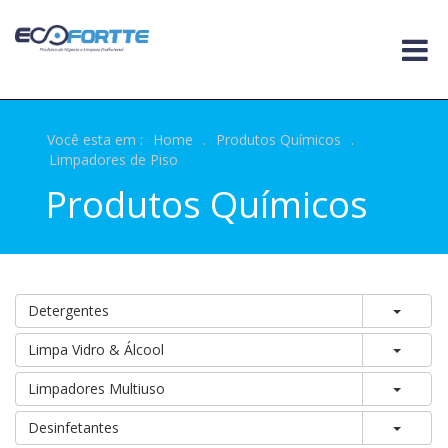
Você esta em :
Home
.
Produtos Químicos
.
Limpadores de Piso
Produtos Químicos
Toggle
Detergentes
Toggle
Limpa Vidro & Álcool
Toggle
Limpadores Multiuso
Toggle
Desinfetantes