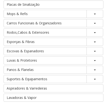
Placas de Sinalização
Toggle
Mops & Refis
Toggle
Carros Funcionais & Organizadores
Toggle
Rodos,Cabos & Extensores
Toggle
Esponjas & Fibras
Toggle
Escovas & Espanadores
Toggle
Luvas & Protetores
Toggle
Panos & Flanelas
Toggle
Suportes & Equipamentos
Aspiradores & Varredeiras
Lavadoras & Vapor