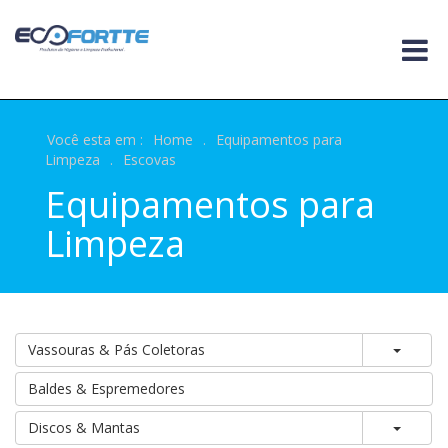
Você esta em :
Home
.
Equipamentos para
Limpeza
.
Escovas
Equipamentos para
Limpeza
Toggle
Vassouras & Pás Coletoras
Baldes & Espremedores
Toggle
Discos & Mantas