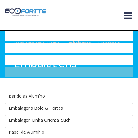
Você esta em :
Home
.
Embalagens
.
Pranchas &
Discos EPS Isopor
Embalagens
Bandejas Alumíno
Embalagens Bolo & Tortas
Embalagen Linha Oriental Suchi
Papel de Alumínio