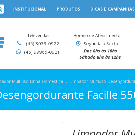
INSTITUCIONAL
PRODUTOS
DICAS E CAMPANHAS
Televendas
Horário de Atendimento
(45) 3039-0922
Segunda a Sexta
Das 8hs às 18hs
(45) 99965-0921
Sábado 8hs às 12hs
pador Multiuso Linha Doméstica
.
Limpador Multiuso Desengorduran
esengordurante Facille 5
Limpador Mul