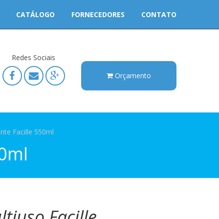
CATÁLOGO
FORNECEDORES
CONTATO
Redes Sociais
Orçamento
te Facille 550ml
50ml
tiuso Facille