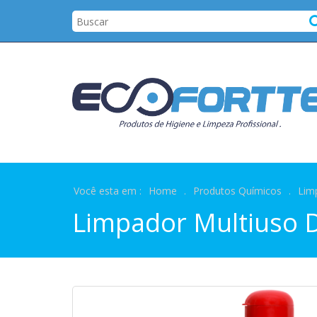
Você esta em :
Home
.
Produtos Químicos
.
Lim
Limpador Multiuso D