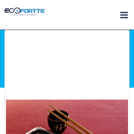
Você esta em :
Home
.
Embalagens
.
Embalagen
Linha Oriental Suchi
.
Linha Oriental GO 905
Linha Oriental GO
905