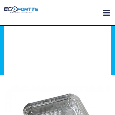
Você esta em :
Home
.
Embalagens
.
Bandejas
Alumíno
.
Bandeja Alumínio 230ml
Bandeja Alumínio
230ml