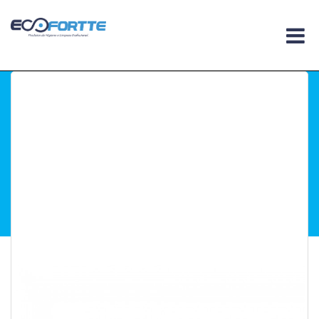
Você esta em :
Home
.
Papel
.
Papel Higiênico
.
Papel Higiênico Folha Simples Pct/8und - 30mt
Papel Higiênico Folha
Simples Pct/8und -
30mt