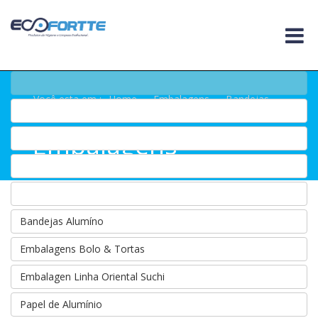
Você esta em :
Home
.
Embalagens
.
Bandejas
EPS Isopor
Embalagens
Bandejas Alumíno
Embalagens Bolo & Tortas
Embalagen Linha Oriental Suchi
Papel de Alumínio