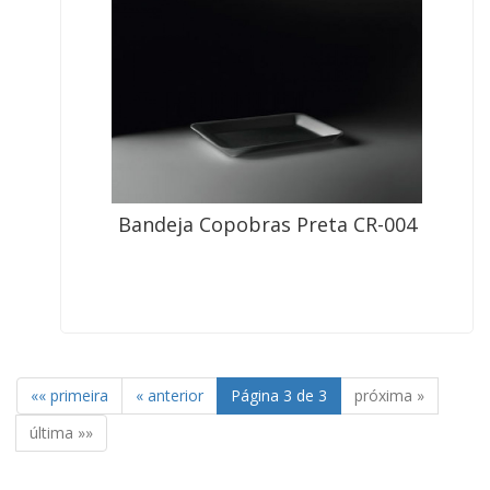
Bandeja Copobras Preta CR-004
««
primeira
«
anterior
Página 3 de 3
próxima
»
última
»»