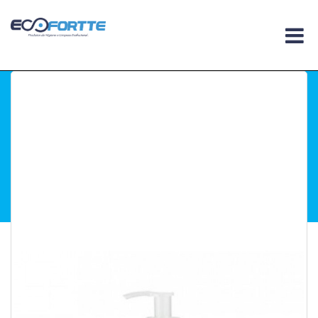
Você esta em :
Home
.
Higiene
.
Sabonete
Antisséptico & Álcool Gel
.
Gel Clean Álcool 70%
Premisse 500ml
Gel Clean Álcool 70%
Premisse 500ml