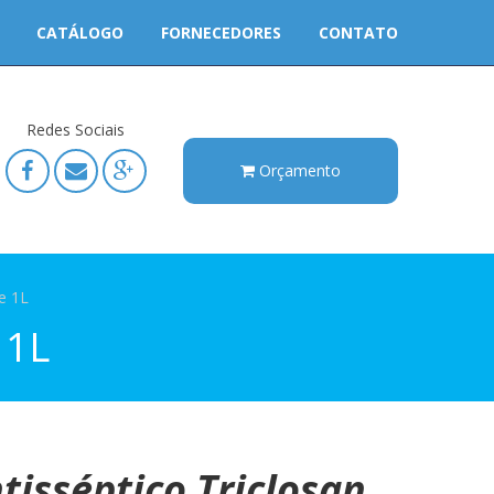
CATÁLOGO
FORNECEDORES
CONTATO
Redes Sociais
Orçamento
e 1L
 1L
tisséptico
Triclosan