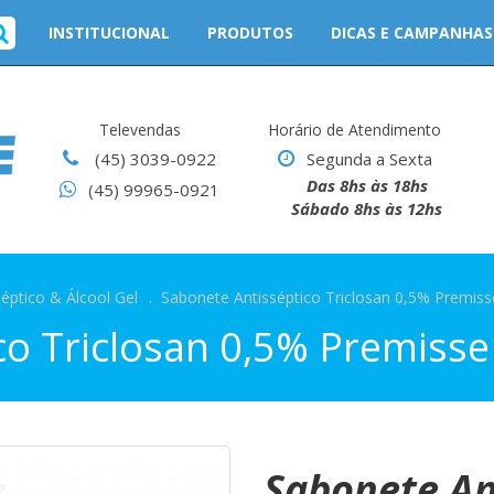
INSTITUCIONAL
PRODUTOS
DICAS E CAMPANHAS
Televendas
Horário de Atendimento
(45) 3039-0922
Segunda a Sexta
Das 8hs às 18hs
(45) 99965-0921
Sábado 8hs às 12hs
éptico & Álcool Gel
.
Sabonete Antisséptico Triclosan 0,5% Premiss
co Triclosan 0,5% Premisse
Sabonete An