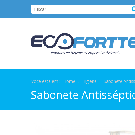
Você esta em :
Home
.
Higiene
.
Sabonete Antiss
Sabonete Antissépti