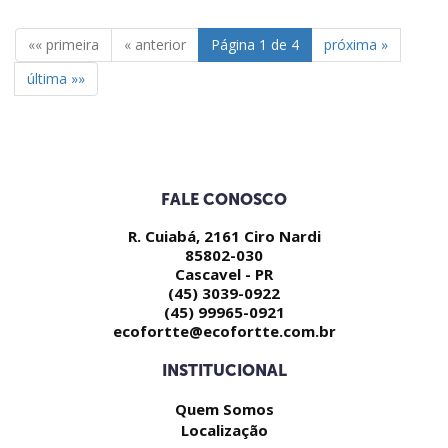
««
primeira
«
anterior
Página 1 de 4
próxima
»
última
»»
FALE CONOSCO
R. Cuiabá, 2161 Ciro Nardi
85802-030
Cascavel - PR
(45) 3039-0922
(45) 99965-0921
ecofortte@ecofortte.com.br
INSTITUCIONAL
Quem Somos
Localização